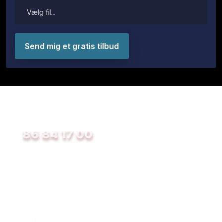
Kontakt os i dag!
​ 86 84 17 00
Hverdage mellem 08.00 - 16.00
Send os en e-mail:
preben@vemmelund.dk