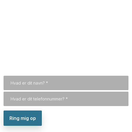
Hvem er vi
Kontakt
Til forsiden
Vi kan også ringe dig op
Indtast dit telefonnummer, så ringer vi dig op hurtigst
muligt.