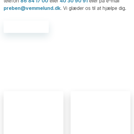
telefon
86 84 17 00
eller
40 30 90 91
eller på e-mail
preben@vemmelund.dk
. Vi glæder os til at hjælpe dig.​
Kontakt os her →​