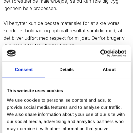
det forestående malerarbejde, så du kan føle dig tryg
igennem hele processen.
​Vi benytter kun de bedste materialer for at sikre vores
kunder et holdbart og optimalt resultat samtidig med, at
det bliver udført med respekt for miljøet. Derfor bruger vi
kun produkter fra Flügger Farver.
​Kontakt os i dag for et tilbud din opgave
Uanset om du skal have spartlet, tapetseret, opsat filt
Consent
Details
About
eller blot have malet din lejlighed, kan vi hos Vemmelund
Ejendomme hjælpe dig med dit malerarbejde.
This website uses cookies
Kontakt os i dag på telefon
86 84 17 00
eller
40 30 90
We use cookies to personalise content and ads, to
91
for et uforpligtende og skræddersyet tilbud. Du kan
provide social media features and to analyse our traffic.
også skrive til e-mail
preben@vemmelund.dk
eller
We also share information about your use of our site with
udfylde vores kontaktformular.​
our social media, advertising and analytics partners who
may combine it with other information that you’ve