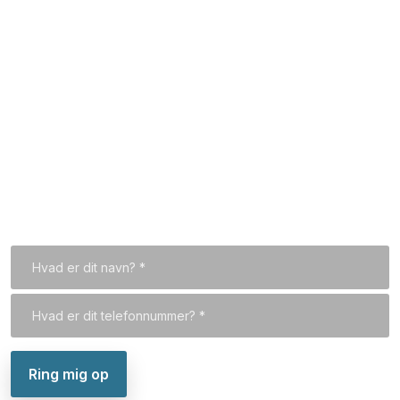
Hvem er vi
Kontakt
Til forsiden
Vi kan også ringe dig op
Indtast dit telefonnummer, så ringer vi dig op hurtigst
muligt.