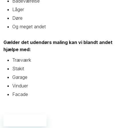
​Badeværelse
Låger
Døre
Og meget andet
Gælder det udendørs maling kan vi blandt andet
hjælpe med:
Træværk
Stakit
Garage
​Vinduer
Facade
Kontakt os her →​