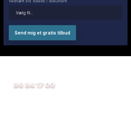
Vedhæft evt. billede / dokument
Kontakt os i dag!
​ 86 84 17 00
Hverdage mellem 08.00 - 16.00
Send os en e-mail:
preben@vemmelund.dk