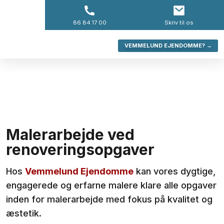
-->
86 84 17 00​
​Skriv til os
VEMMELUND EJENDOMME? →
Malerarbejde ved
renoveringsopgaver​
Hos
Vemmelund Ejendomme
kan vores dygtige,
engagerede og erfarne malere klare alle opgaver
inden for malerarbejde med fokus på kvalitet og
æstetik.