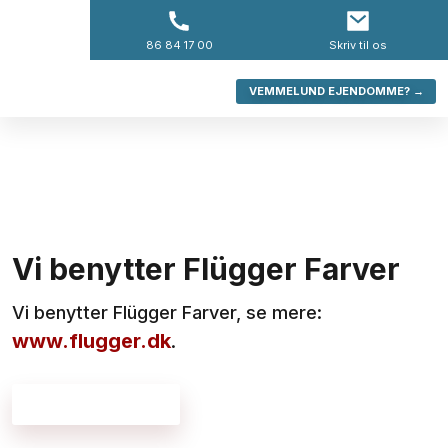
-->
86 84 17 00​
​Skriv til os
VEMMELUND EJENDOMME? →
Vi benytter Flügger Farver​
​Vi benytter Flügger Farver, se mere:
www.flugger.dk
.​
Se Tidens farver →​