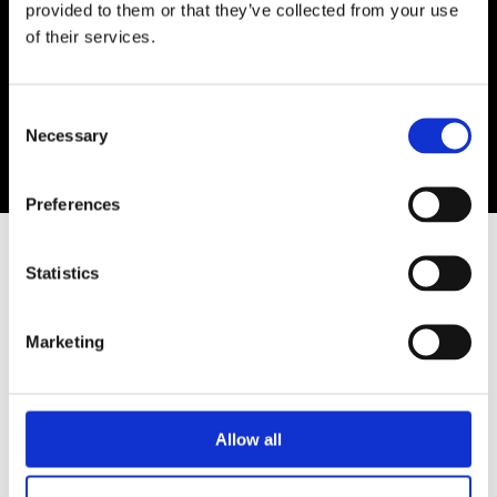
Vedhæft evt. billede / dokument
provided to them or that they’ve collected from your use
of their services.
Consent
Necessary
Selection
Preferences
Statistics
Kontakt os i dag!
​ 86 84 17 00
Marketing
Hverdage mellem 08.00 - 16.00
Send os en e-mail:
Allow all
preben@vemmelund.dk