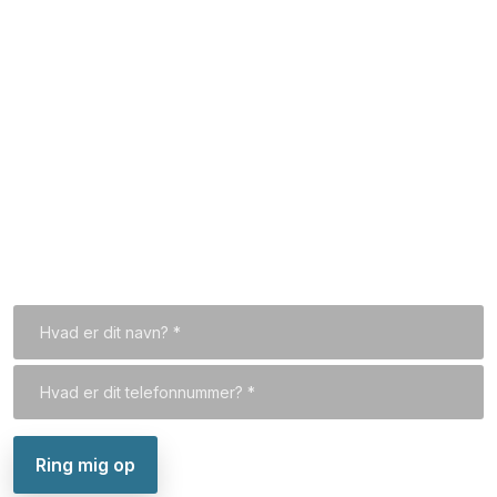
Hvem er vi
Kontakt
Til forsiden
Vi kan også ringe dig op
Indtast dit telefonnummer, så ringer vi dig op hurtigst
muligt.