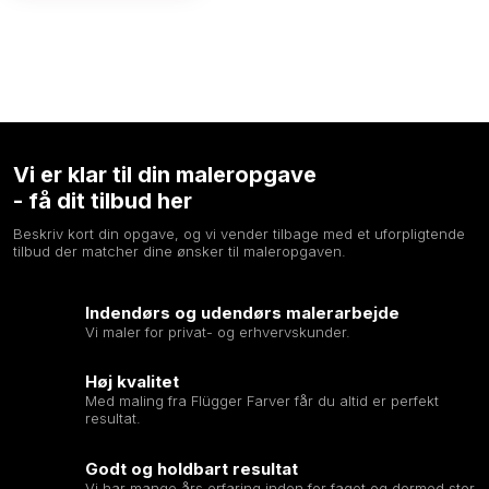
Vi er klar til din maleropgave
​- få dit tilbud her
Beskriv kort din opgave, og vi vender tilbage med et uforpligtende
tilbud der matcher dine ønsker til maleropgaven.
Indendørs og udendørs malerarbejde
Vi maler for privat- og erhvervskunder.
Høj kvalitet
Med maling fra Flügger Farver får du altid er perfekt
resultat.
Godt og holdbart resultat
Vi har mange års erfaring inden for faget og dermed stor